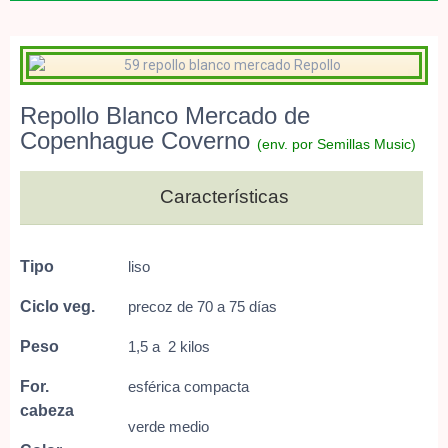
Repollo Blanco Mercado de
Copenhague Coverno
(env. por Semillas Music)
Características
Tipo
liso
Ciclo veg.
precoz de 70 a 75 días
Peso
1,5 a 2 kilos
For.
esférica compacta
cabeza
verde medio