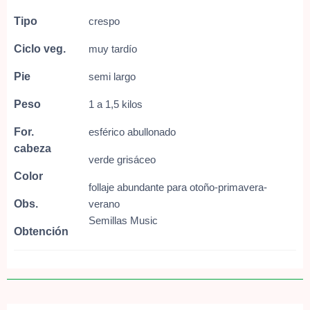
Tipo
crespo
Ciclo veg.
muy tardío
Pie
semi largo
Peso
1 a 1,5 kilos
For.
esférico abullonado
cabeza
verde grisáceo
Color
follaje abundante para otoño-primavera-
Obs.
verano
Semillas Music
Obtención