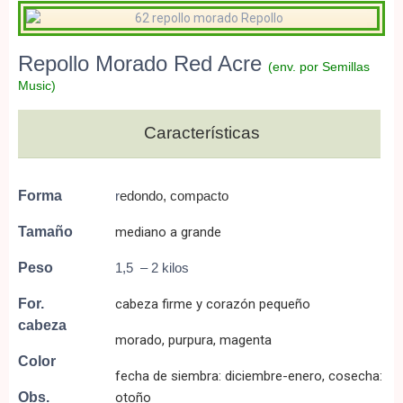
Repollo Morado Red Acre
(env. por Semillas
Music)
Características
Forma
r
edondo, compacto
Tamaño
mediano a grande
Peso
1,5 – 2 kilos
For.
cabeza firme y corazón pequeño
cabeza
morado, purpura, magenta
Color
fecha de siembra: diciembre-enero, cosecha:
Obs.
otoño