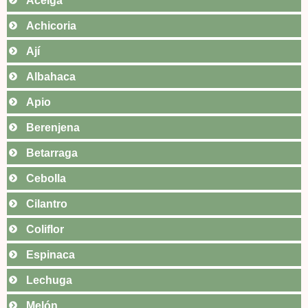
Acelga
Achicoria
Ají
Albahaca
Apio
Berenjena
Betarraga
Cebolla
Cilantro
Coliflor
Espinaca
Lechuga
Melón